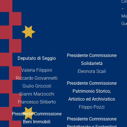
Cin
–
Mi
Gue
Presidente Commissione
Deputato di Seggio
Solidarietà
Valeria Filippini
Eleonora Scali
Riccardo Giovannetti
Presidente Commissione
Giulio Griccioli
Patrimonio Storico,
Gianni Marzocchi
Artistico ed Archivistico
Francesco Siliberto
Filippo Pozzi
Presidente Commissione
Presidente Commissione
Beni Immobili
Protettorato e Sostenitori